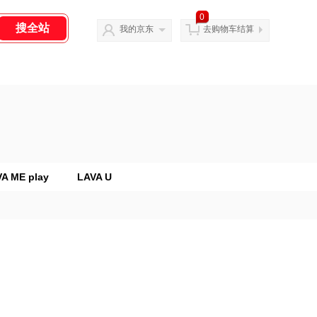
0
我的京东
去购物车结算
A ME play
LAVA U