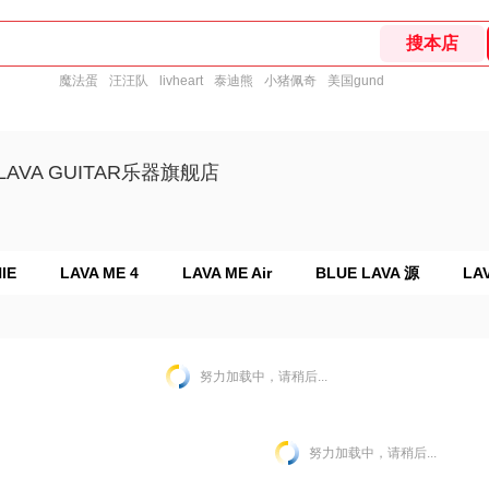
魔法蛋
汪汪队
livheart
泰迪熊
小猪佩奇
美国gund
AVA GUITAR乐器旗舰店
IE
LAVA ME 4
LAVA ME Air
BLUE LAVA 源
LAV
努力加载中，请稍后...
努力加载中，请稍后...