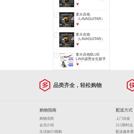
【700+音色自由弹
LAVA STUDIO拿火
￥
唱】
音箱音响智能电吉他
贝斯民谣录音效果器
拿火吉他
4
箱 官方套装+支架
（LAVAGUITAR）
+踏板【中国大陆】
LAVA STUDIO拿火
￥
音箱音响智能电吉他
贝斯民谣录音效果器
拿火吉他
5
箱 官方套装【中国
（LAVAGUITAR）
大陆】
LAVA STUDIO拿火
￥
音箱音响智能电吉他
贝斯民谣录音效果器
拿火吉他BLUE
6
箱 官方套装+支架
LAVA源男女生新手
【中国大陆】
民谣吉他初学者旅行
￥
乐器36英寸
FreeBoost款
品类齐全，轻松购物
购物指南
配送方式
购物流程
上门自提
会员介绍
211限时达
生活旅行/团购
配送服务查