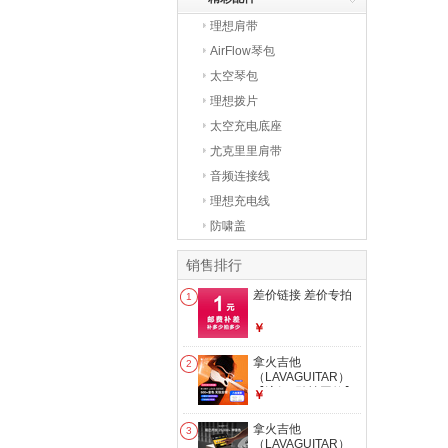
理想肩带
AirFlow琴包
太空琴包
理想拨片
太空充电底座
尤克里里肩带
音频连接线
理想充电线
防啸盖
销售排行
差价链接 差价专拍
1
￥
拿火吉他
2
（LAVAGUITAR）
【浪姐7孙怡同款】
￥
拿火精灵无弦吉他智
能自动挡民谣弹唱初
拿火吉他
3
学吉他 白色
（LAVAGUITAR）